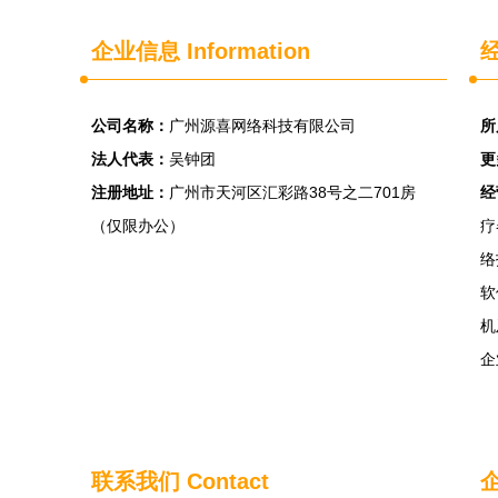
企业信息
Information
经
公司名称：
广州源喜网络科技有限公司
所
法人代表：
吴钟团
更
注册地址：
广州市天河区汇彩路38号之二701房
经
（仅限办公）
疗
络
软
机
企
联系我们
Contact