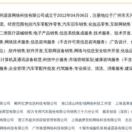
州源喜网络科技有限公司成立于2012年04月06日，注册地位于广州市天
团。经营范围包括汽车零配件零售;汽车旧车销售;化妆品零售;互联网销售
二类医疗器械销售;电子产品销售;信息系统集成服务;技术服务、技术开
务;网络技术服务;信息咨询服务（不含许可类信息咨询服务）;广告设计、
位）;软件销售;软件开发;互联网设备销售;网络与信息安全软件开发;化妆
;计算机及通讯设备租赁;科技中介服务;市场营销策划;健康咨询服务（不
服务;企业管理;汽车零配件批发;代驾服务;专业保洁、清洗、消毒服务;建
限公司
郴州红梦信息科技有限公司
海口琼山绮彤域网络科技工作室
上海嘉果
融商贸有限公司
程力专用汽车股份有限公司销售三十六分公司
极至创造（深圳）
有限公司
晋江市超兴供应链管理有限公司
上海扬梦宏松网络科技有限公司
北京
蕾网络科技有限公司
广州泰度网络科技有限公司
十堰市城鑫旺座椅减震器有限公司