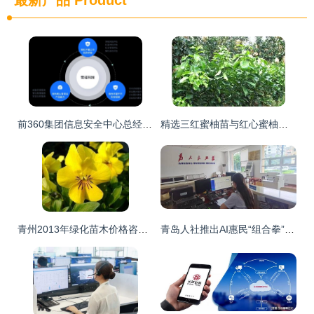
最新产品
Product
前360集团信息安全中心总经理创业，雪诺科技完成数千万元天使轮融资
精选三红蜜柚苗与红心蜜柚苗，厂家直供，品质保障，欢迎批发洽谈
青州2013年绿化苗木价格咨询与订购指南 聚焦万美花卉苗木基地
青岛人社推出AI惠民“组合拳” 智能服务引领政务新体验