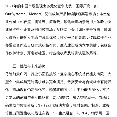
2021年的中国市场呈现出多元化竞争态势：国际厂商（如
OutSystems、Mendix）凭借成熟产品持续渗透高端市场；本土创
业公司（如轻流、明道云、简道云）聚焦垂直场景与用户体验，快
速抢占中小企业及部门级市场；互联网巨头（如阿里云宜搭、腾讯
云微搭）依托云生态与流量优势，推动平台化集成；传统软件企业
亦通过合作或自研方式积极布局。生态建设成为竞争关键，包括合
作伙伴计划、开发者社区、行业模板库及培训认证体系等。
五、挑战与未来趋势
尽管前景广阔，行业仍面临挑战：复杂核心系统替代能力有限、大
型企业集成与定制需求难以完全满足、数据安全与合规标准有待强
化、市场教育仍需深化等。趋势将朝向：1）平台能力深化，支持
更复杂的逻辑与高性能场景；2）AI增强，融入智能助手、自动代
码生成与预测分析；3）行业化解决方案，针对金融、制造、政务
等推出预置模板与最佳实践；4）生态融合，与RPA、物联网、区